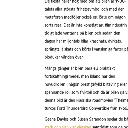
De flesta håller nog med om att bilen är 1900-
talets allra största frihetssymbol och med den
metaforen medföljer också ett löfte om någon
sorts resa. Det är inte konstigt att filmindustrin
tidigt lade vantarna på bilen och sedan den
dagen har miljontals bilar kraschats, dyrkats,
sprängts, älskats och körts i vansinniga farter p
biodukar världen över.
Många gånger är bilen bara ett praktiskt
fortskaffningsmedel, men ibland har den
huvudrollen i någon prestigefylld biltävling ell
spännande roll som flyktbil och då är bilen själv
denna bild är den klassiska roadmovien ”Thelma
turkos Ford Thunderbird Convertible från 1966.
Geena Davies och Susan Sarandon spelar de bå
stark och självklar vänskap
samtidigt som de ock