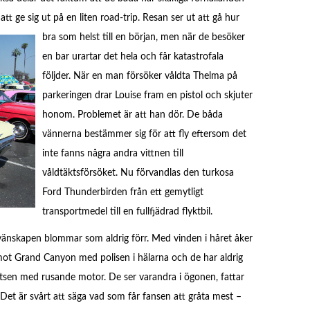
 ge sig ut på en liten road-trip. Resan ser ut att gå hur
bra som helst till en början, men
när de besöker
en bar urartar det hela och får katastrofala
följder. När en man försöker våldta Thelma på
parkeringen drar Louise fram en pistol och skjuter
honom. Problemet är att han dör. De båda
vännerna bestämmer sig för att fly eftersom det
inte fanns några andra vittnen till
våldtäktsförsöket. Nu förvandlas den turkosa
Ford Thunderbirden från ett gemytligt
transportmedel till en fullfjädrad flyktbil.
 vänskapen blommar som aldrig förr. Med vinden i håret åker
ot Grand Canyon med polisen i hälarna och de har aldrig
vsatsen med rusande motor. De ser varandra i ögonen, fattar
 Det är svårt att säga vad som får fansen att gråta mest –