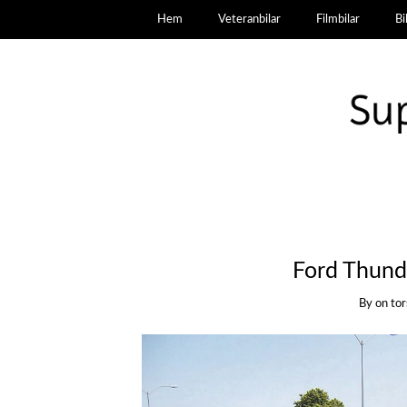
Hem
Veteranbilar
Filmbilar
Bi
Ford Thund
By
on
tor