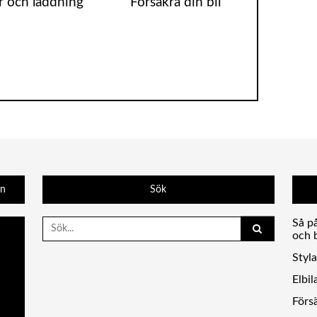
ar och laddning
Försäkra din bil
än
Sök
Search
Så p
for:
och 
Styla
Elbil
Försä