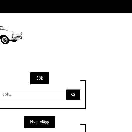
Sök
Search
for:
Nya Inlägg