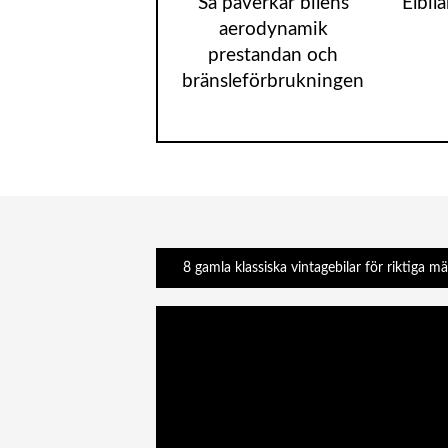
Så påverkar bilens
Elbil
aerodynamik
prestandan och
bränsleförbrukningen
8 gamla klassiska vintagebilar för riktiga m
Videospelare