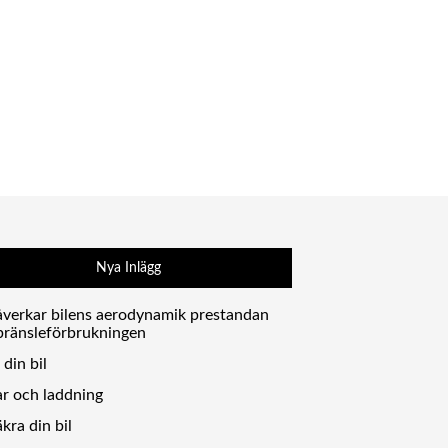
Nya Inlägg
åverkar bilens aerodynamik prestandan
bränsleförbrukningen
 din bil
ar och laddning
kra din bil