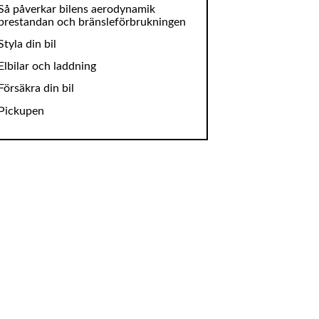
Så påverkar bilens aerodynamik
prestandan och bränsleförbrukningen
Styla din bil
Elbilar och laddning
Försäkra din bil
Pickupen