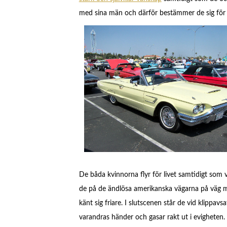
med sina män och därför bestämmer de sig för att
De båda kvinnorna flyr för livet samtidigt som
de på de ändlösa amerikanska vägarna på väg m
känt sig friare. I slutscenen står de vid klippa
varandras händer och gasar rakt ut i evigheten.