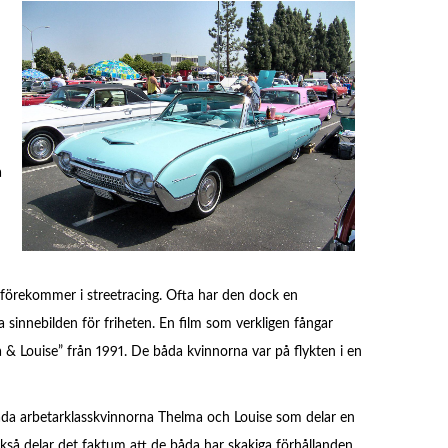
å
er förekommer i streetracing. Ofta har den dock en
a sinnebilden för friheten. En film som verkligen fångar
 & Louise” från 1991. De båda kvinnorna var på flykten i en
da arbetarklasskvinnorna Thelma och Louise som delar en
så delar det faktum att de båda har skakiga förhållanden